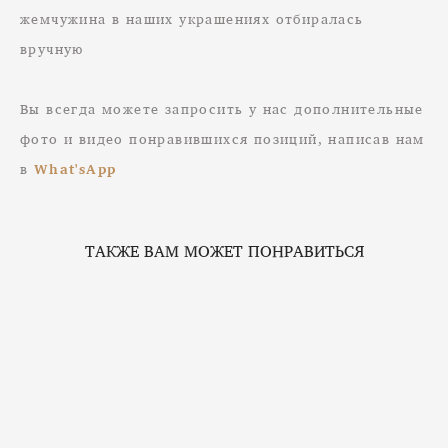
жемчужина в наших украшениях отбиралась
вручную
Вы всегда можете запросить у нас дополнительные
фото и видео понравившихся позиций, написав нам
в
What'sApp
ТАКЖЕ ВАМ МОЖЕТ ПОНРАВИТЬСЯ
Чокер "Лепесток" из барочного жемчуга
от 5 500 pуб.