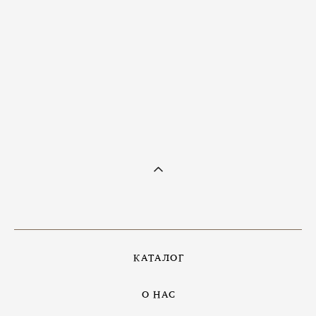
Кольцо с двойным цитрином
7 400 pуб.
КАТАЛОГ
О НАС