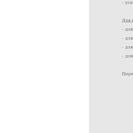
- ус
Для 
- дл
- дл
- дл
- дл
Пири