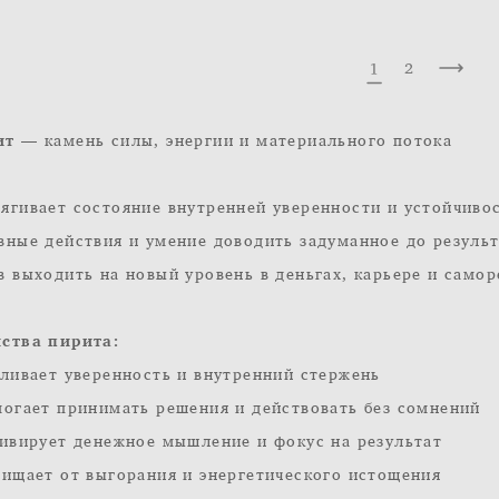
1
2
ит
— камень силы, энергии и материального потока
ягивает состояние внутренней уверенности и устойчивос
вные действия и умение доводить задуманное до результ
в выходить на новый уровень в деньгах, карьере и самор
ства пирита:
иливает уверенность и внутренний стержень
могает принимать решения и действовать без сомнений
тивирует денежное мышление и фокус на результат
щищает от выгорания и энергетического истощения