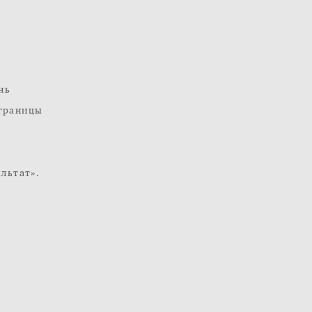
нь
 границы
льтат».