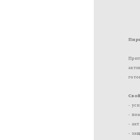
Пир
Прит
акти
гото
Свой
- ус
- по
- ак
- за