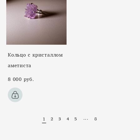
Кольцо с кристаллом
аметиста
8 000 pуб.
...
1
2
3
4
5
8