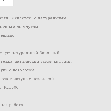
рьги "Лепесток" с натуральным
рочным жемчугом
цепями
мчуг: натуральный барочный
стежка: английский замок круглый,
тунь с позолотой
почки: латунь с позолотой
т. PL1506
чная работа