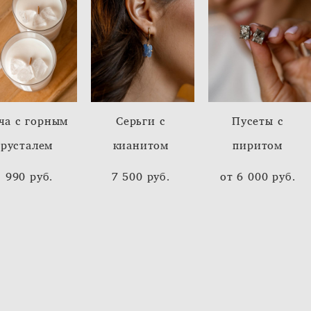
ча с горным
Cерьги с
Пусеты с
хрусталем
кианитом
пиритом
1 990 pуб.
7 500 pуб.
от 6 000 pуб.