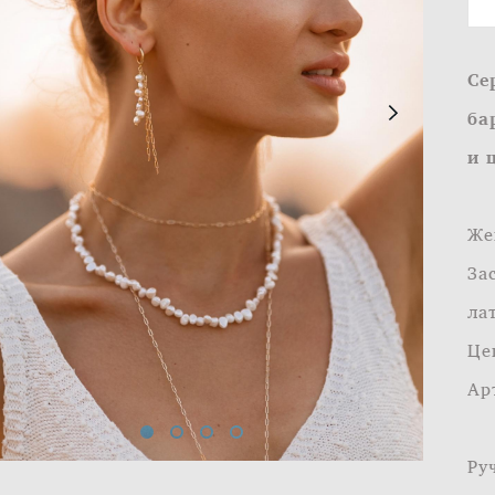
Се
ба
и 
Же
За
ла
Це
Ар
Ру