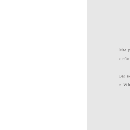
Мы р
отби
Вы в
в
Wh