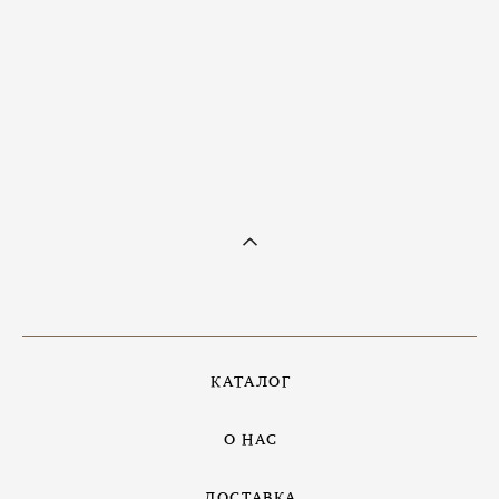
Кольцо с пиритом Cердце
от 7 700 pуб.
КАТАЛОГ
О НАС
ДОСТАВКА