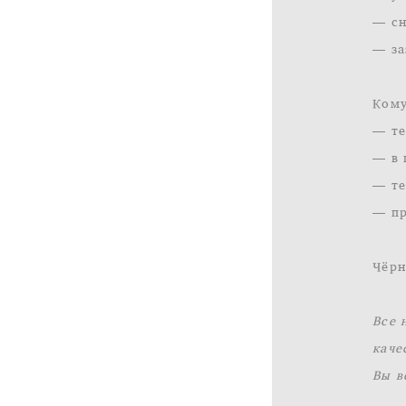
— сн
— за
Кому
— те
— в 
— те
— пр
Чёрн
Все 
каче
Вы в