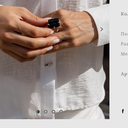
Ко
По
Ра
Ме
Ар