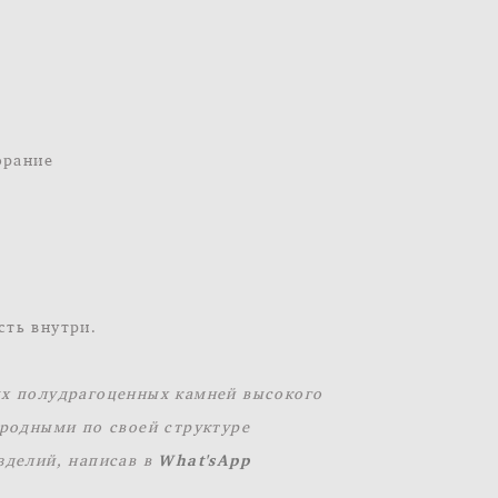
орание
сть внутри.
ых полудрагоценных камней высокого
ородными по своей структуре
зделий, написав в
What'sApp