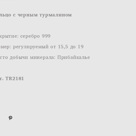
льцо с черным турмалином
крытие: cеребро 999
змер: регулируемый от 15,5 до 19
сто добычи минерала: Прибайкалье
т. TR2181