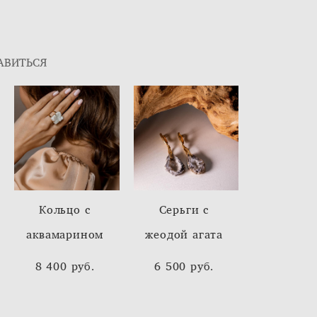
АВИТЬСЯ
Кольцо с
Cерьги с
аквамарином
жеодой агата
8 400 pуб.
6 500 pуб.