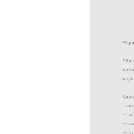
Чёр
Чёрн
помо
пери
Свой
- по
— за
— по
— ус