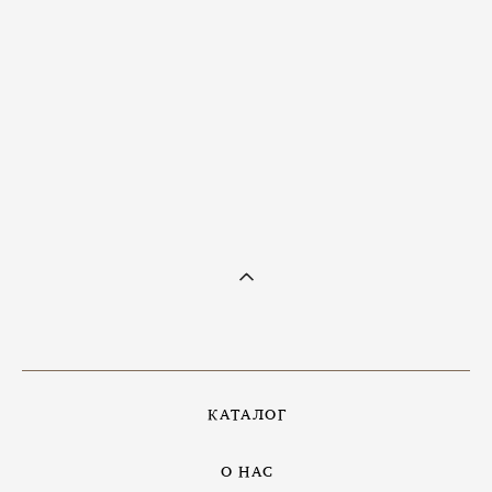
Кольцо с лабрадоритом
8 700 pуб.
КАТАЛОГ
О НАС