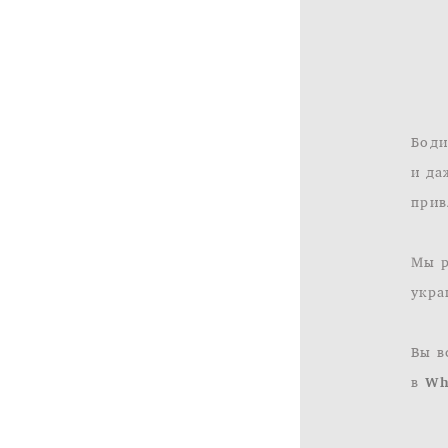
Боди
и да
прив
Мы р
укра
Вы в
в
Wh