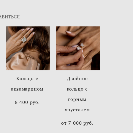
АВИТЬСЯ
Кольцо с
Двойное
аквамарином
кольцо с
горным
8 400 pуб.
хрусталем
от 7 000 pуб.