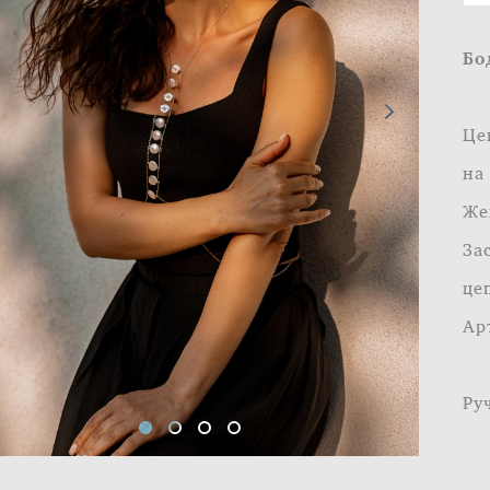
Бо
Це
на
Же
За
це
Ар
Ру