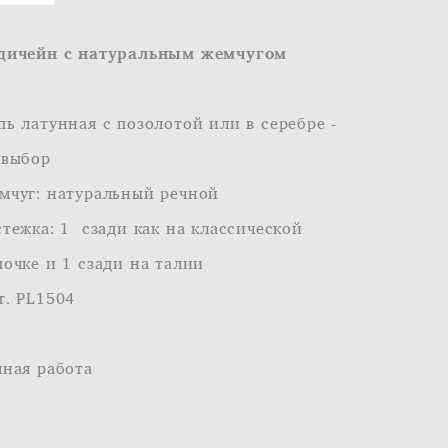
дичейн с натуральным жемчугом
пь латунная с позолотой или в серебре -
 выбор
мчуг: натуральный речной
стежка: 1 сзади как на классической
почке и 1 сзади на талии
т. PL1504
чная работа