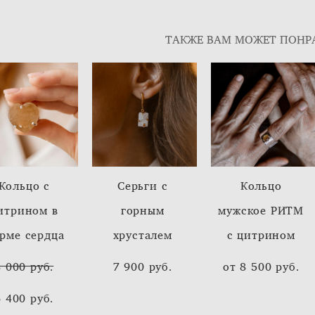
ТАКЖЕ ВАМ МОЖЕТ ПОНР
Кольцо с
Серьги с
Кольцо
итрином в
горным
мужское РИТМ
рме сердца
хрусталем
с цитрином
8 000 pуб.
7 900 pуб.
от 8 500 pуб.
6 400 pуб.