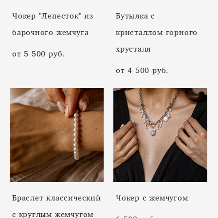
Чокер "Лепесток" из
Бутылка с
барочного жемчуга
кристаллом горного
хрусталя
от 5 500 pуб.
от 4 500 pуб.
Браслет классический
Чокер с жемчугом
c круглым жемчугом