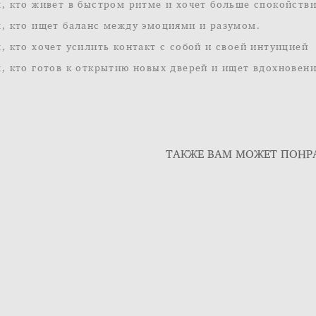
м, кто живет в быстром ритме и хочет больше спокойств
м, кто ищет баланс между эмоциями и разумом.
м, кто хочет усилить контакт с собой и своей интуицией
м, кто готов к открытию новых дверей и ищет вдохновен
ТАКЖЕ ВАМ МОЖЕТ ПОНР
Кольцо с лабрадоритом
Серьги с ро
кварцем
7 500 pуб.
от 4 500 p