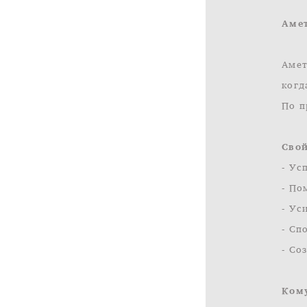
Амет
Амет
когд
По п
Свой
- Ус
- По
- Ус
- Сп
- Со
Ком