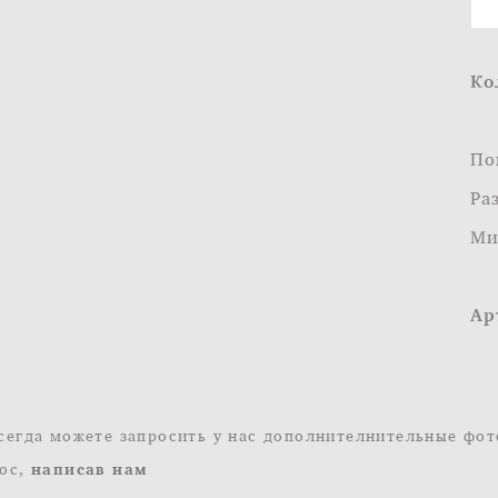
Ко
По
Ра
Ми
Ар
сегда можете запросить у нас дополнителнительные фот
ос,
написав нам