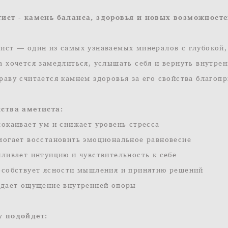
ист - камень баланса, здоровья и новых возможност
ист — один из самых узнаваемых минералов с глубокой,
а хочется замедлиться, услышать себя и вернуть внутрен
раву считается камнем здоровья за его свойства благоп
ства аметиста:
покаивает ум и снижает уровень стресса
могает восстановить эмоциональное равновесие
иливает интуицию и чувствительность к себе
особствует ясности мышления и принятию решений
здает ощущение внутренней опоры
у подойдет: