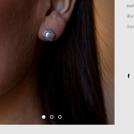
вы
Же
За