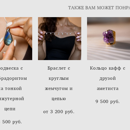
ТАКЖЕ ВАМ МОЖЕТ ПОНР
одвеска с
Браслет c
Кольцо кафф с
брадоритом
круглым
друзой
на тонкой
жемчугом и
аметиста
ижутерной
цепью
9 500 pуб.
цепи
от 3 200 pуб.
4 500 pуб.