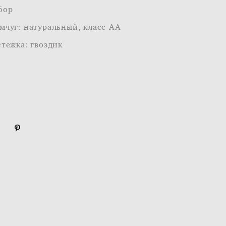
бор
мчуг: натуральный, класс АА
стежка: гвоздик