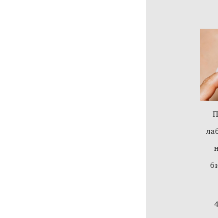
П
ла
б