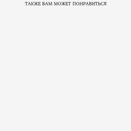
ТАКЖЕ ВАМ МОЖЕТ ПОНРАВИТЬСЯ
Черный турмалин
от 500 pуб.
Подвеска с цитрином в форме сердца
4 500 pуб.
Кольцо женское РИТМ с цитрином