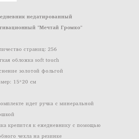
едневник недатированный
тивационный "Мечтай Громко"
личество страниц: 256
гкая обложка soft touch
снение золотой фольгой
змер: 15*20 см
комплекте идет ручка с минеральной
ошкой
чка крепится к ежедневнику с помощью
обного чехла на резинке