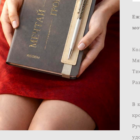
Еж
мо
Ко
Мя
Ти
Ра
В 
кр
Ру
уд