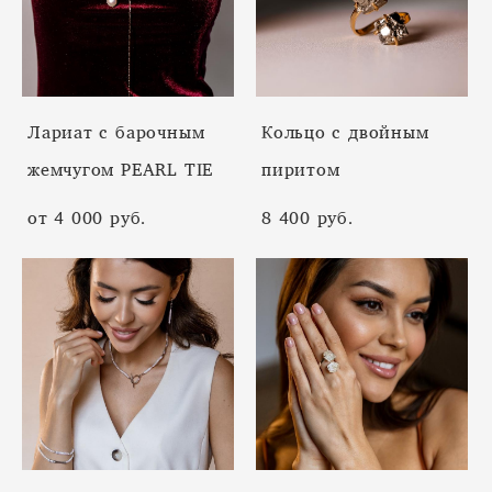
Лариат с барочным
Кольцо с двойным
жемчугом PEARL TIE
пиритом
от 4 000 pуб.
8 400 pуб.