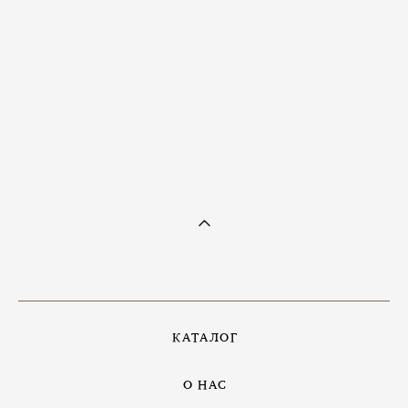
Браслет с крупным пиритом
12 900 pуб.
КАТАЛОГ
О НАС