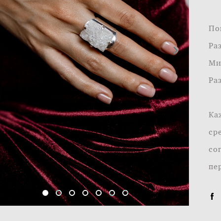
По
Ра
Ми
Ра
Ка
ср
со
пе