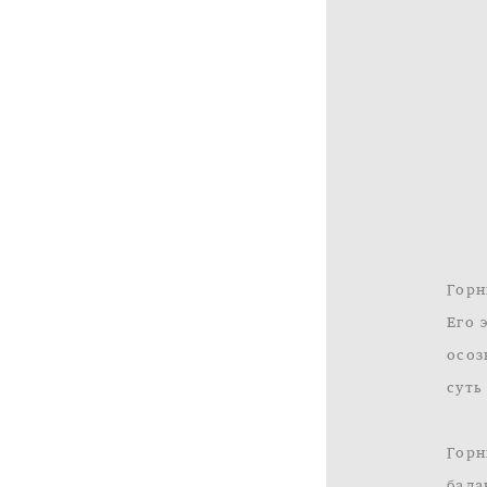
Горн
Его 
осоз
суть 
Горн
бала