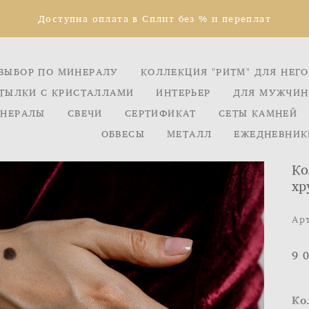
Доступна оплата в Сплит без % и переплат
ВЫБОР ПО МИНЕРАЛУ
КОЛЛЕКЦИЯ "РИТМ" ДЛЯ НЕГО
ТЫЛКИ С КРИСТАЛЛАМИ
ИНТЕРЬЕР
ДЛЯ МУЖЧИН
НЕРАЛЫ
СВЕЧИ
СЕРТИФИКАТ
СЕТЫ КАМНЕЙ
ОБВЕСЫ
МЕТАЛЛ
ЕЖЕДНЕВНИК
Ко
хр
Ар
9 
Ко