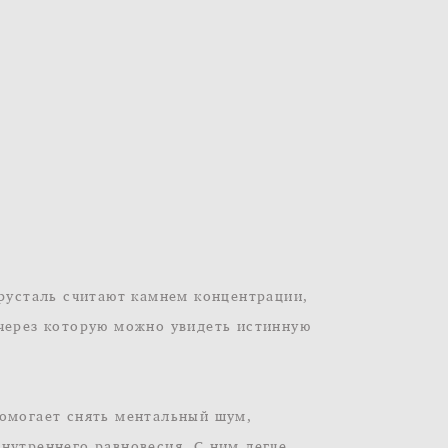
хрусталь считают камнем концентрации,
 через которую можно увидеть истинную
помогает снять ментальный шум,
нутреннего равновесия. С ним легче