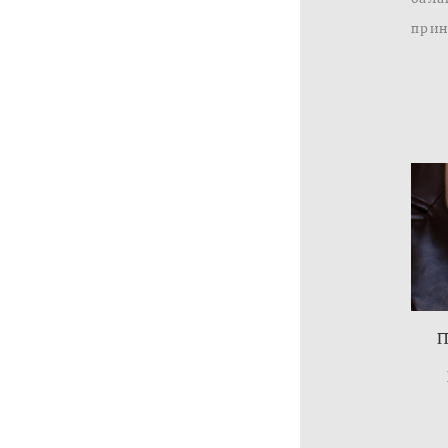
прин
П