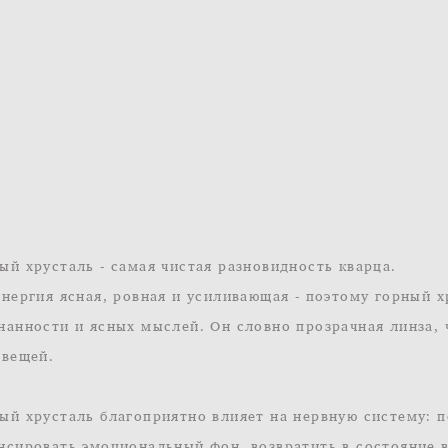
ый хрусталь - самая чистая разновидность кварца.
энергия ясная, ровная и усиливающая - поэтому горный 
нанности и ясных мыслей. Он словно прозрачная линза,
вещей. ​
ый хрусталь благоприятно влияет на нервную систему: 
нсировать эмоциональный фон, возвратить в состояние в