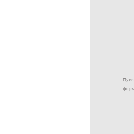
Пусе
форм