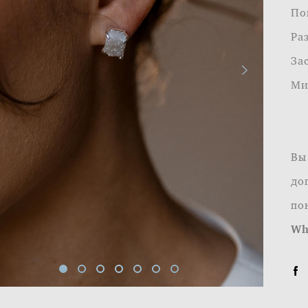
По
Ра
За
Ми
Вы
до
по
Wh